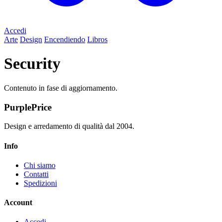
Accedi
Arte
Design
Encendiendo
Libros
Security
Contenuto in fase di aggiornamento.
PurplePrice
Design e arredamento di qualità dal 2004.
Info
Chi siamo
Contatti
Spedizioni
Account
Accedi