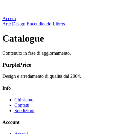
Accedi
Arte
Design
Encendiendo
Libros
Catalogue
Contenuto in fase di aggiornamento.
PurplePrice
Design e arredamento di qualità dal 2004.
Info
Chi siamo
Contatti
Spedizioni
Account
Accedi