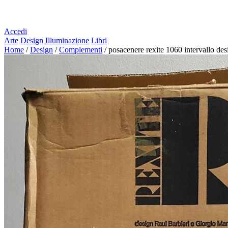
Accedi
Arte
Design
Illuminazione
Libri
Home
/
Design
/
Complementi
/
posacenere rexite 1060 intervallo desi