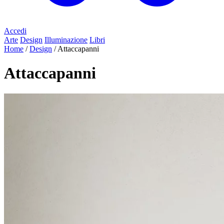
Accedi
Arte
Design
Illuminazione
Libri
Home
/
Design
/
Attaccapanni
Attaccapanni