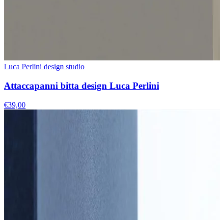
Luca Perlini design studio
Attaccapanni bitta design Luca Perlini
€39,00