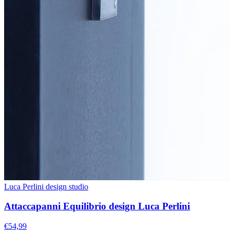
Luca Perlini design studio
Attaccapanni Equilibrio design Luca Perlini
€54,99