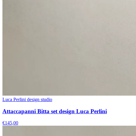
Luca Perlini design studio
Attaccapanni Bitta set design Luca Perlini
€145,00