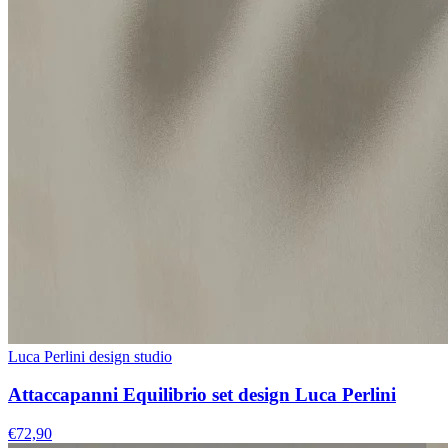
Luca Perlini design studio
Attaccapanni Equilibrio set design Luca Perlini
€72,90