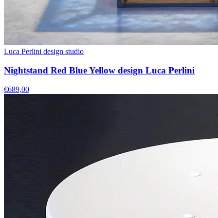
Luca Perlini design studio
Nightstand Red Blue Yellow design Luca Perlini
€689,00