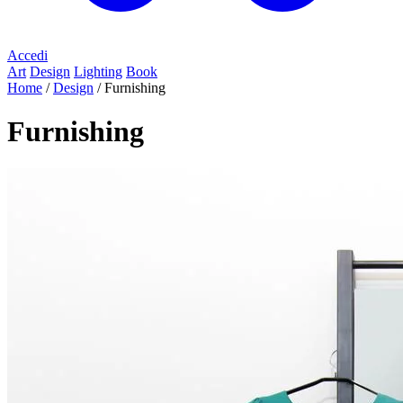
Accedi
Art
Design
Lighting
Book
Home
/
Design
/
Furnishing
Furnishing