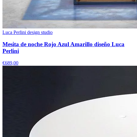
Luca Perlini design studio
Mesita de noche Rojo Azul Amarillo diseño Luca
Perlini
€689,00